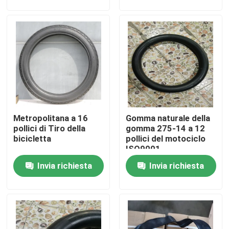
Fatory Tour
Controllo di qualità
Contattaci
Metropolitana a 16
Gomma naturale della
notizie
pollici di Tiro della
gomma 275-14 a 12
bicicletta
pollici del motociclo
ISO9001
Tutti i casi
Invia richiesta
Invia richiesta
Gomma della metropolitana del motociclo
Gomma del motociclo della via