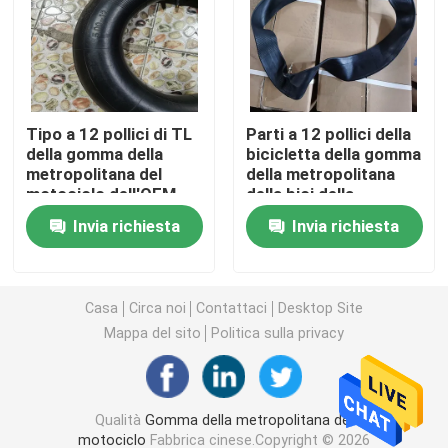
Gomma del motociclo di Off Road
Gomma del triciclo
Tipo a 12 pollici di TL
Parti a 12 pollici della
della gomma della
bicicletta della gomma
metropolitana del
della metropolitana
Gomma del motorino del motociclo
motociclo dell'OEM
della bici della
con gomma naturale
sporcizia del
Invia richiesta
Invia richiesta
motociclo dell'OEM a
Gomma elettrica del motociclo
17 pollici
Camera d'aria del motociclo
Casa
Circa noi
Contattaci
Desktop Site
Mappa del sito
Politica sulla privacy
Camera d'aria del triciclo
Qualità
Gomma della metropolitana del
motociclo
Fabbrica cinese.Copyright © 2026