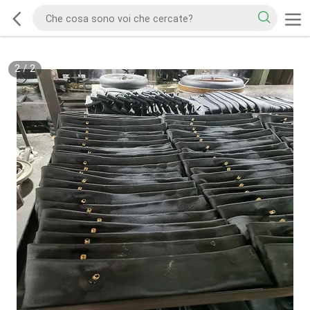
2
/
2