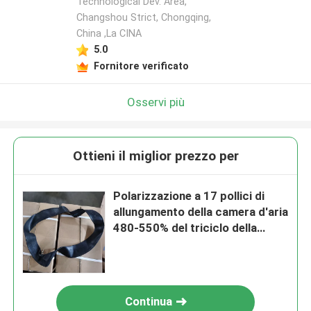
Technological Dev. Area,
Changshou Strict, Chongqing,
China ,La CINA
5.0
Fornitore verificato
Osservi più
Ottieni il miglior prezzo per
Polarizzazione a 17 pollici di
allungamento della camera d'aria
480-550% del triciclo della
gomma TR4 della metropolitana
del motociclo
Continua