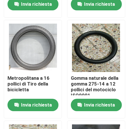
Invia richiesta
Invia richiesta
Fatory Tour
Controllo di qualità
Contattaci
notizie
Metropolitana a 16
Gomma naturale della
pollici di Tiro della
gomma 275-14 a 12
Tutti i casi
bicicletta
pollici del motociclo
ISO9001
Invia richiesta
Invia richiesta
Gomma della metropolitana del motociclo
Gomma del motociclo della via