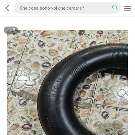
2
/
3