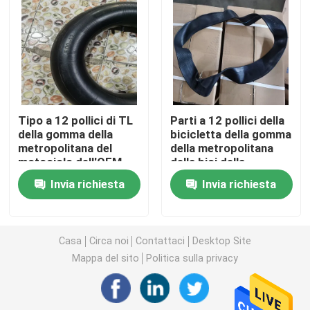
Gomma del motociclo di Off Road
Gomma del triciclo
Tipo a 12 pollici di TL
Parti a 12 pollici della
Gomma del motorino del motociclo
della gomma della
bicicletta della gomma
metropolitana del
della metropolitana
motociclo dell'OEM
della bici della
Gomma elettrica del motociclo
con gomma naturale
sporcizia del
Invia richiesta
Invia richiesta
motociclo dell'OEM a
17 pollici
Camera d'aria del motociclo
Casa
Circa noi
Contattaci
Desktop Site
Camera d'aria del triciclo
Mappa del sito
Politica sulla privacy