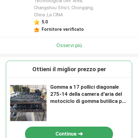
Technological Dev. Area,
Changshou Strict, Chongqing,
China ,La CINA
5.0
Fornitore verificato
Osservi più
Ottieni il miglior prezzo per
Gomma a 17 pollici diagonale
275-14 della camera d'aria del
motociclo di gomma butilica per
il triciclo
Continua