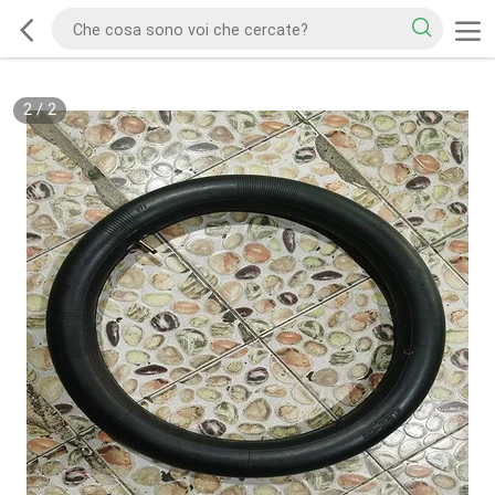
2
/
2