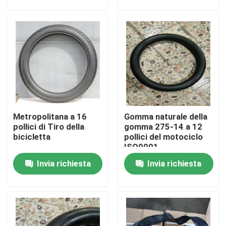
Fatory Tour
Controllo di qualità
Contattaci
Metropolitana a 16
Gomma naturale della
notizie
pollici di Tiro della
gomma 275-14 a 12
bicicletta
pollici del motociclo
ISO9001
Tutti i casi
Invia richiesta
Invia richiesta
Gomma della metropolitana del motociclo
Gomma del motociclo della via