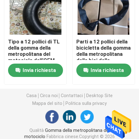
Gomma del motociclo di Off Road
Gomma del triciclo
Tipo a 12 pollici di TL
Parti a 12 pollici della
della gomma della
bicicletta della gomma
metropolitana del
della metropolitana
Gomma del motorino del motociclo
motociclo dell'OEM
della bici della
con gomma naturale
sporcizia del
Invia richiesta
Invia richiesta
motociclo dell'OEM a
Gomma elettrica del motociclo
17 pollici
Camera d'aria del motociclo
Casa
Circa noi
Contattaci
Desktop Site
Mappa del sito
Politica sulla privacy
Camera d'aria del triciclo
Qualità
Gomma della metropolitana del
motociclo
Fabbrica cinese.Copyright © 2026