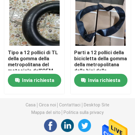
Gomma del motociclo di Off Road
Gomma del triciclo
Tipo a 12 pollici di TL
Parti a 12 pollici della
Gomma del motorino del motociclo
della gomma della
bicicletta della gomma
metropolitana del
della metropolitana
motociclo dell'OEM
della bici della
Gomma elettrica del motociclo
con gomma naturale
sporcizia del
Invia richiesta
Invia richiesta
motociclo dell'OEM a
17 pollici
Camera d'aria del motociclo
Casa
Circa noi
Contattaci
Desktop Site
Camera d'aria del triciclo
Mappa del sito
Politica sulla privacy