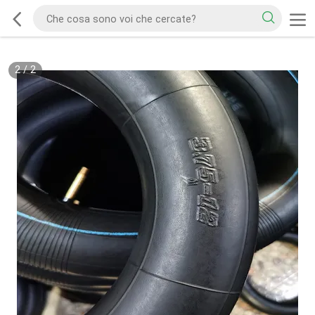
2
/
2