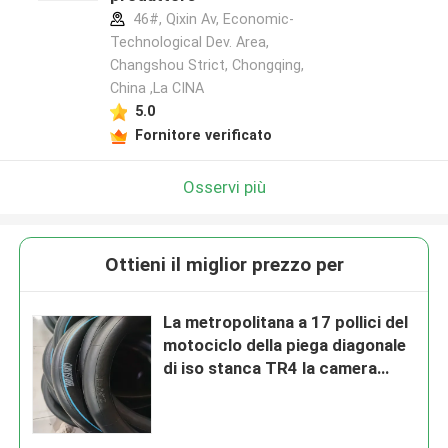
46#, Qixin Av, Economic-
Technological Dev. Area,
Changshou Strict, Chongqing,
China ,La CINA
5.0
Fornitore verificato
Osservi più
Ottieni il miglior prezzo per
La metropolitana a 17 pollici del
motociclo della piega diagonale
di iso stanca TR4 la camera
d'aria 275 17