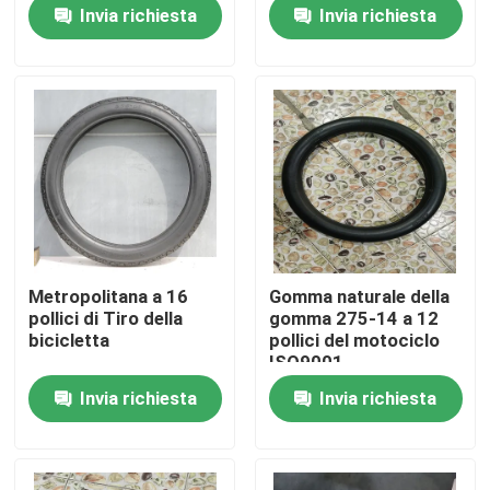
Invia richiesta
Invia richiesta
Fatory Tour
Controllo di qualità
Contattaci
notizie
Metropolitana a 16
Gomma naturale della
pollici di Tiro della
gomma 275-14 a 12
Tutti i casi
bicicletta
pollici del motociclo
ISO9001
Invia richiesta
Invia richiesta
Gomma della metropolitana del motociclo
Gomma del motociclo della via