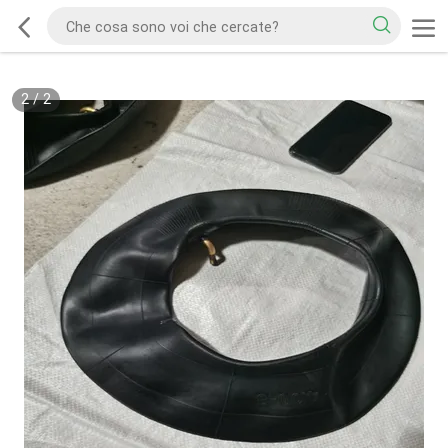
2
/
2