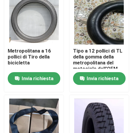
Fatory Tour
Controllo di qualità
Metropolitana a 16
Tipo a 12 pollici di TL
Contattaci
pollici di Tiro della
della gomma della
bicicletta
metropolitana del
motociclo dell'OEM
notizie
con gomma naturale
Invia richiesta
Invia richiesta
Tutti i casi
Gomma della metropolitana del motociclo
Gomma del motociclo della via