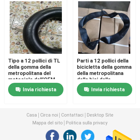
Gomma del motociclo di Off Road
Gomma del triciclo
Gomma del motorino del motociclo
Tipo a 12 pollici di TL
Parti a 12 pollici della
della gomma della
bicicletta della gomma
metropolitana del
della metropolitana
Gomma elettrica del motociclo
motociclo dell'OEM
della bici della
con gomma naturale
sporcizia del
Invia richiesta
Invia richiesta
motociclo dell'OEM a
Camera d'aria del motociclo
17 pollici
Camera d'aria del triciclo
Casa
Circa noi
Contattaci
Desktop Site
Mappa del sito
Politica sulla privacy