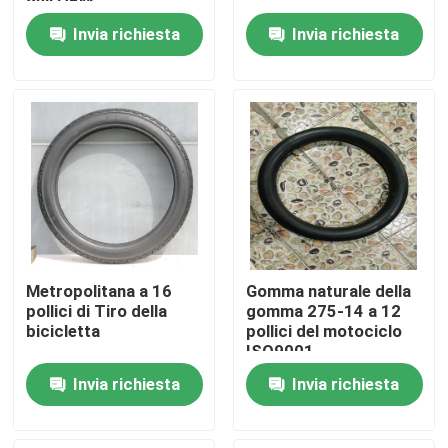
dell'OEM
Invia richiesta
Invia richiesta
Fatory Tour
Controllo di qualità
Contattaci
notizie
Metropolitana a 16
Gomma naturale della
Tutti i casi
pollici di Tiro della
gomma 275-14 a 12
bicicletta
pollici del motociclo
ISO9001
Gomma della metropolitana del motociclo
Invia richiesta
Invia richiesta
Gomma del motociclo della via