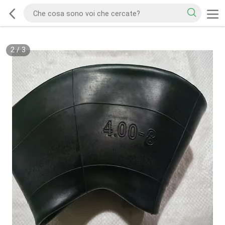
2
/
3