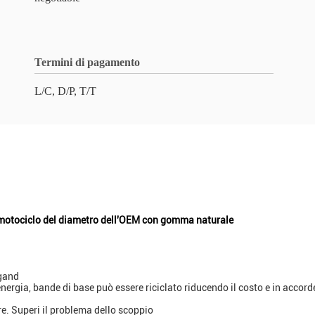
Termini di pagamento
L/C, D/P, T/T
l motociclo del diametro dell'OEM con gomma naturale
ngand
energia, bande di base può essere riciclato riducendo il costo e in acc
re. Superi il problema dello scoppio