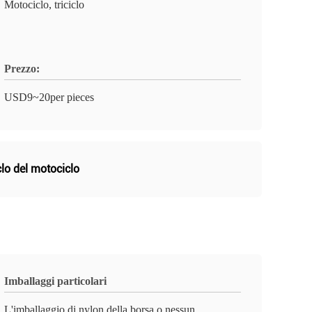
Motociclo, triciclo
Prezzo:
USD9~20per pieces
lo del motociclo
Imballaggi particolari
L'imballaggio di nylon della borsa o nessun