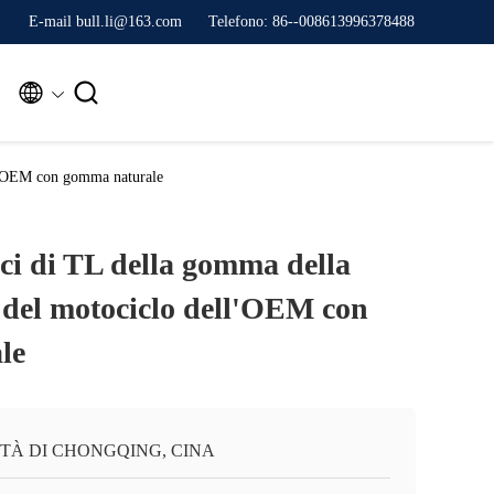
E-mail bull.li@163.com
Telefono: 86--008613996378488


ll'OEM con gomma naturale
ici di TL della gomma della
 del motociclo dell'OEM con
le
TTÀ DI CHONGQING, CINA