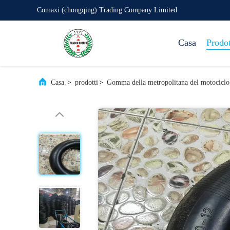
Comaxi (chongqing) Trading Company Limited
Casa
Prodot
Casa.
>
prodotti
>
Gomma della metropolitana del motociclo