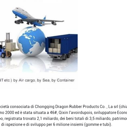
ocietà consociata di Chongqing Dragon Rubber Products Co. , La srl (chia
iugno 2000 ed è stata situata a 46#, Qixin l'avoirdupois, sviluppatore E
, registrata trovato 2,1 miliardo, dei beni totali di 3,5 miliardo, patri
 di ispezione e di sviluppo per 6 milione insiemi (gomme e tubi).