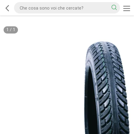
1
/
1