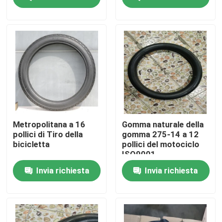
Prodotti
Gomma della metropolitana del motociclo
Gomma del motociclo della via
Gomma del motociclo di Off Road
Metropolitana a 16
Gomma naturale della
pollici di Tiro della
gomma 275-14 a 12
bicicletta
pollici del motociclo
Gomma del triciclo
ISO9001
Invia richiesta
Invia richiesta
Gomma del motorino del motociclo
Gomma elettrica del motociclo