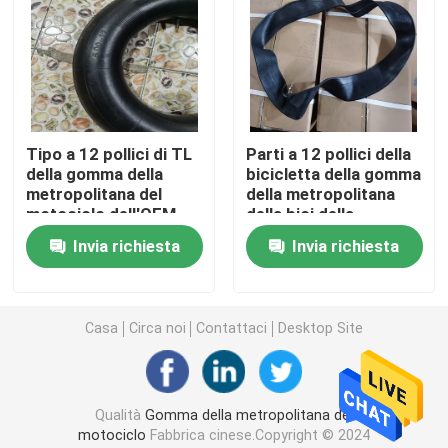
Camera d'aria del motociclo
Camera d'aria del triciclo
Tipo a 12 pollici di TL
Parti a 12 pollici della
della gomma della
bicicletta della gomma
metropolitana del
della metropolitana
motociclo dell'OEM
della bici della
con gomma naturale
sporcizia del
Invia richiesta
Invia richiesta
motociclo dell'OEM a
17 pollici
Casa
Circa noi
Contattaci
Desktop Site
Qualità
Gomma della metropolitana del
motociclo
Fabbrica cinese.Copyright © 2024