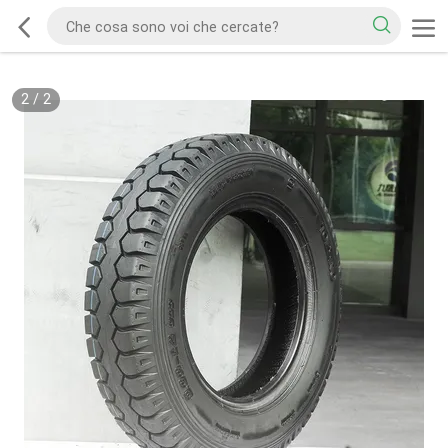
2
/
2