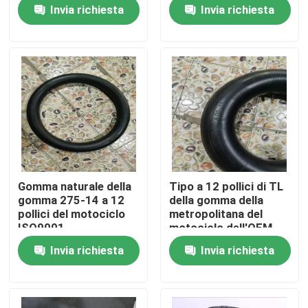
Invia richiesta
Invia richiesta
Fatory Tour
Controllo di qualità
Contattaci
notizie
Gomma naturale della
Tipo a 12 pollici di TL
gomma 275-14 a 12
della gomma della
Tutti i casi
pollici del motociclo
metropolitana del
ISO9001
motociclo dell'OEM
con gomma naturale
Invia richiesta
Invia richiesta
Gomma della metropolitana del motociclo
Gomma del motociclo della via