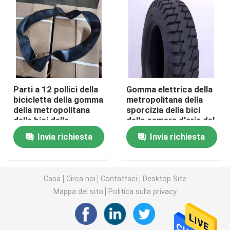
Gomma del motociclo di Off Road
Gomma del triciclo
Parti a 12 pollici della
Gomma elettrica della
Gomma del motorino del motociclo
bicicletta della gomma
metropolitana della
della metropolitana
sporcizia della bici
della bici della
della camera d'aria del
Gomma elettrica del motociclo
sporcizia del
motociclo a 21 pollici
Invia richiesta
Invia richiesta
motociclo dell'OEM a
del triciclo
17 pollici
Camera d'aria del motociclo
Casa
Circa noi
Contattaci
Desktop Site
Camera d'aria del triciclo
Mappa del sito
Politica sulla privacy