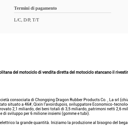
Termini di pagamento
L/C, D/P, T/T
olitana del motociclo di vendita diretta del motociclo stancano il rivest
ocietà consociata di Chongqing Dragon Rubber Products Co. , La srl (chia
 stato situato a 46#, Qixin l'avoirdupois, sviluppatore Economico-tecno
rovato 2,1 miliardo, dei beni totali di 3,5 miliardo, patrimoni netti 2,6
 e di sviluppo per 6 milione insiemi (gomme e tubi).
elettrico la grande quantità. Iniziamo la produzione al bisogno del begai