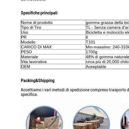
Specifiche principali
Nome di prodotto
gomma grassa della bici
Tipo di Tiro
TL - Senza camera d'ar
Uso
Bicicletta e motociclo ele
PR
6
Modello
T101
CARICO DI MAX
Min-massimo: 240-310
PESO
1700g
Materiale
48% di gomma natural
Vita lavorativa
circa più di 20,000 chil
OEM
Aceeptable
Packing&Shipping
Accettiamo i vari metodi di spedizione compreso trasporto d
specifica.