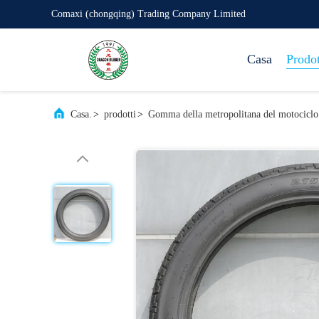
Comaxi (chongqing) Trading Company Limited
Casa
Prodot
Casa.
>
prodotti
>
Gomma della metropolitana del motociclo