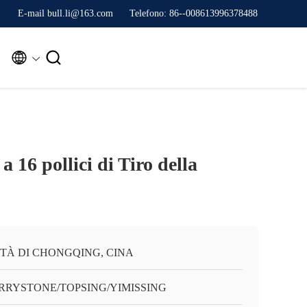
E-mail bull.li@163.com
Telefono: 86--008613996378488


 16 pollici di Tiro della
TTÀ DI CHONGQING, CINA
RRYSTONE/TOPSING/YIMISSING