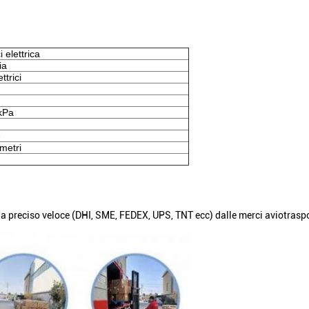
 elettrica
ia
ttrici
kPa
e
ometri
a preciso veloce (DHI, SME, FEDEX, UPS, TNT ecc) dalle merci aviotraspor