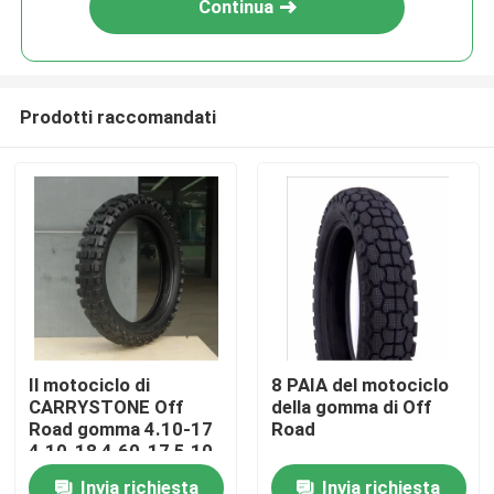
Continua
Prodotti raccomandati
Casa
Il motociclo di
8 PAIA del motociclo
CARRYSTONE Off
della gomma di Off
Prodotti
Road gomma 4.10-17
Road
4.10-18 4.60-17 5.10-
17 J863
Invia richiesta
Invia richiesta
Chi siamo