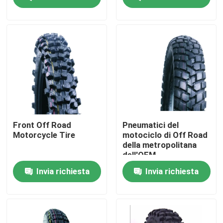
6PRTT/8PRTT
Fatory Tour
Controllo di qualità
Contattaci
notizie
Front Off Road
Pneumatici del
Motorcycle Tire
motociclo di Off Road
della metropolitana
Tutti i casi
dell'OEM
Invia richiesta
Invia richiesta
Gomma della metropolitana del motociclo
Gomma del motociclo della via