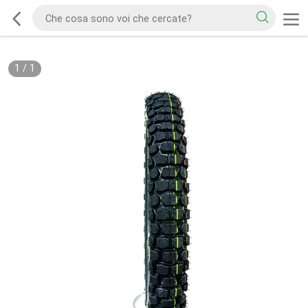
1
/
1