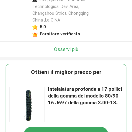
Technological Dev. Area,
Changshou Strict, Chongqing,
China ,La CINA
5.0
Fornitore verificato
Osservi più
Ottieni il miglior prezzo per
Intelaiatura profonda a 17 pollici
della gomma del modello 80/90-
16 J697 della gomma 3.00-18
del motociclo di Off Road del E-
segno dell'OEM