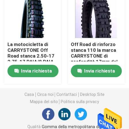
Gomma del motociclo di Off Road
Gomma del triciclo
La motocicletta di
Off Road di rinforzo
CARRYSTONE Off
stanca 110 la marca
Gomma del motorino del motociclo
Road stanca 2.50-17
CARRYSTONE di
2.75-17 PAIA/8 PAIA
profondità 17mm del
di nero di carbonio
modello di 100-18
Gomma elettrica del motociclo
Invia richiesta
Invia richiesta
J861 6 dell'OEM del
J856 6PRTT
TT
Camera d'aria del motociclo
Casa
Circa noi
Contattaci
Desktop Site
Mappa del sito
Politica sulla privacy
Camera d'aria del triciclo
Qualità
Gomma della metropolitana del