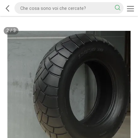
2
/
3