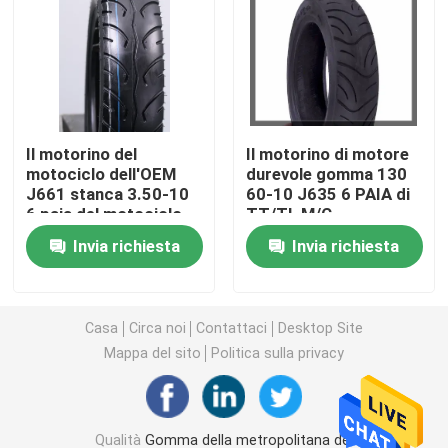
Gomma del motociclo di Off Road
Gomma del triciclo
Il motorino del
Il motorino di motore
motociclo dell'OEM
durevole gomma 130
Gomma del motorino del motociclo
J661 stanca 3.50-10
60-10 J635 6 PAIA di
6 paia del motociclo
TT/TL M/C
Tl-senza camera
Gomma elettrica del motociclo
Invia richiesta
Invia richiesta
d'aria Tiro
Camera d'aria del motociclo
Casa
Circa noi
Contattaci
Desktop Site
Mappa del sito
Politica sulla privacy
Camera d'aria del triciclo
Qualità
Gomma della metropolitana del