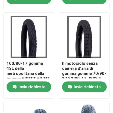
Fatory Tour
Controllo di qualità
Contattaci
notizie
100/80-17 gomma
Il motociclo senza
43L della
camera d'aria di
metropolitana della
gomma gomma 70/90-
Tutti i casi
gomma 6PRTT 6PRTL
17 80/90-17 J833 4
del motociclo della via
PAIA 6 PAIA di TT/TL
Invia richiesta
Invia richiesta
della strada 110/70-
F.R.
17 J621
Gomma della metropolitana del motociclo
Gomma del motociclo della via