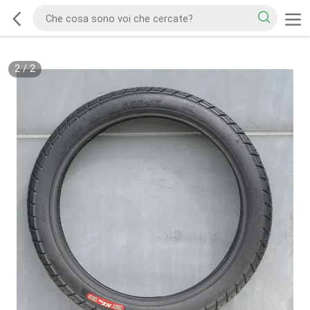
2
/
2