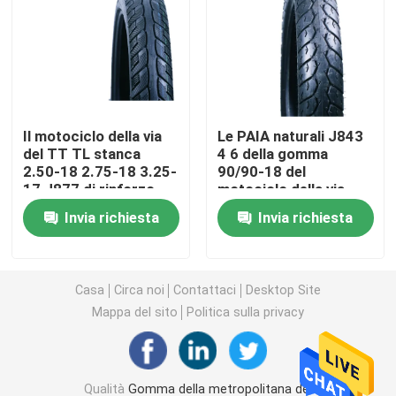
Gomma del motociclo di Off Road
Gomma del triciclo
Il motociclo della via
Le PAIA naturali J843
del TT TL stanca
4 6 della gomma
Gomma del motorino del motociclo
2.50-18 2.75-18 3.25-
90/90-18 del
17 J877 di rinforzo
motociclo della via
della metropolitana di
Gomma elettrica del motociclo
Invia richiesta
Invia richiesta
gomma ACCOPPIA la
strada normale del TT
usano Front Tire
Camera d'aria del motociclo
Casa
Circa noi
Contattaci
Desktop Site
Mappa del sito
Politica sulla privacy
Camera d'aria del triciclo
Qualità
Gomma della metropolitana del